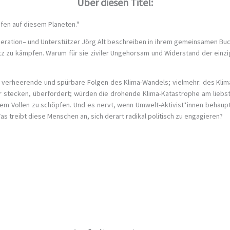
Über diesen Titel:
pfen auf diesem Planeten."
eneration– und Unterstützer Jörg Alt beschreiben in ihrem gemeinsamen Buch
 zu kämpfen. Warum für sie ziviler Ungehorsam und Widerstand der einzig
erheerende und spürbare Folgen des Klima-Wandels; vielmehr: des Klima-
 wir stecken, überfordert; würden die drohende Klima-Katastrophe am lie
em Vollen zu schöpfen. Und es nervt, wenn Umwelt-Aktivist*innen behaupte
s treibt diese Menschen an, sich derart radikal politisch zu engagieren?