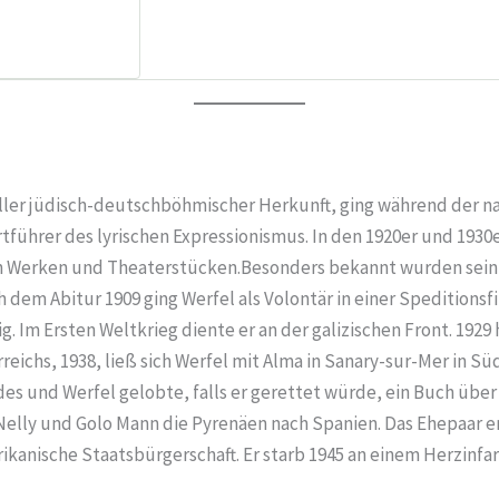
eller jüdisch-deutschböhmischer Herkunft, ging während der nat
tführer des lyrischen Expressionismus. In den 1920er und 1930e
en Werken und Theaterstücken.Besonders bekannt wurden sein 
 dem Abitur 1909 ging Werfel als Volontär in einer Speditions
g. Im Ersten Weltkrieg diente er an der galizischen Front. 1929
ichs, 1938, ließ sich Werfel mit Alma in Sanary-sur-Mer in Sü
des und Werfel gelobte, falls er gerettet würde, ein Buch über
 Nelly und Golo Mann die Pyrenäen nach Spanien. Das Ehepaar e
rikanische Staatsbürgerschaft. Er starb 1945 an einem Herzinfar