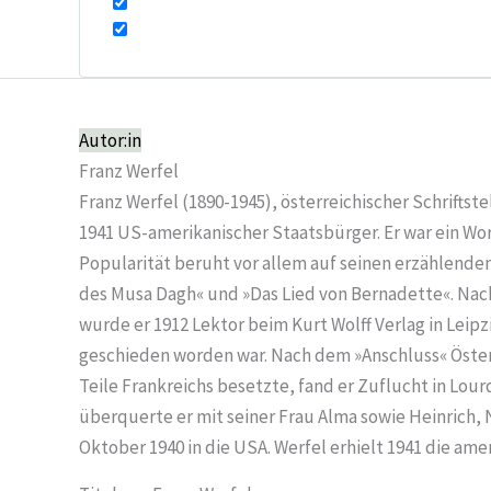
Autor:in
Franz Werfel
Franz Werfel (1890-1945), österreichischer Schriftst
1941 US-amerikanischer Staatsbürger. Er war ein Wor
Popularität beruht vor allem auf seinen erzählend
des Musa Dagh« und »Das Lied von Bernadette«. Nach
wurde er 1912 Lektor beim Kurt Wolff Verlag in Leipzi
geschieden worden war. Nach dem »Anschluss« Österre
Teile Frankreichs besetzte, fand er Zuflucht in Lour
überquerte er mit seiner Frau Alma sowie Heinrich,
Oktober 1940 in die USA. Werfel erhielt 1941 die ame