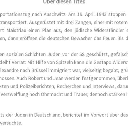
Über diesen Titel:
Deportationszug nach Auschwitz. Am 19. April 1943 stoppen
ansportiert. Ausgerüstet mit drei Zangen, einer mit rotem 
t Maistriau einen Plan aus, den jüdische Widerständler e
en, dann eröffnen die deutschen Bewacher das Feuer. Bis d
en sozialen Schichten Juden vor der SS geschützt, gefälsc
eiht Verrat: Mit Hilfe von Spitzeln kann die Gestapo Wide
exandre nach Brüssel immigriert war, vielseitig begabt, grübl
schossen. Auch Robert und Jean werden festgenommen, überle
ten und Polizeiberichten, Recherchen und Interviews, dar
r Verzweiflung noch Ohnmacht und Trauer, dennoch stärken 
ts der Juden in Deutschland, berichtet im Vorwort über das S
versuchte.