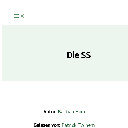
Zum
Inhalt
springen
Die SS
Autor:
Bastian Hein
Gelesen von:
Patrick Twinem