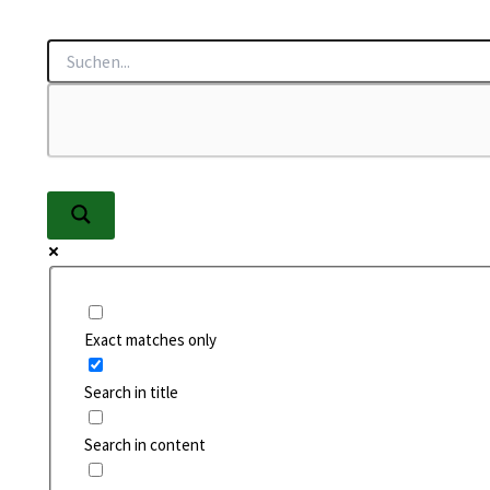
Zum
Inhalt
springen
Exact matches only
Search in title
Search in content