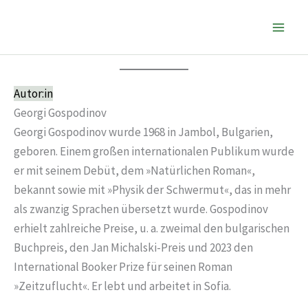
Zum
Inhalt
springen
Autor:in
Georgi Gospodinov
Georgi Gospodinov wurde 1968 in Jambol, Bulgarien,
geboren. Einem großen internationalen Publikum wurde
er mit seinem Debüt, dem »Natürlichen Roman«,
bekannt sowie mit »Physik der Schwermut«, das in mehr
als zwanzig Sprachen übersetzt wurde. Gospodinov
erhielt zahlreiche Preise, u. a. zweimal den bulgarischen
Buchpreis, den Jan Michalski-Preis und 2023 den
International Booker Prize für seinen Roman
»Zeitzuflucht«. Er lebt und arbeitet in Sofia.