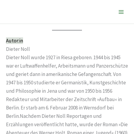
Zum
Inhalt
springen
Autor:in
Dieter Noll
Dieter Noll wurde 1927 in Riesa geboren. 1944 bis 1945
war er Luftwaffenhelfer, Arbeitsmann und Panzerschütze
und geriet dann in amerikanische Gefangenschaft. Von
1947 bis 1950 studierte er Germanistik, Kunstgeschichte
und Philosophie in Jena und war von 1950 bis 1956
Redakteur und Mitarbeiter der Zeitschrift »Aufbau« in
Berlin. Er starb am 6. Februar 2008 in Wernsdorf bei
Berlin.Nachdem Dieter Noll Reportagen und
Erzählungen veröffentlicht hatte, wurde der Roman »Die
Abenteuer des Werner Holt. Roman einer Jugend« (1960)