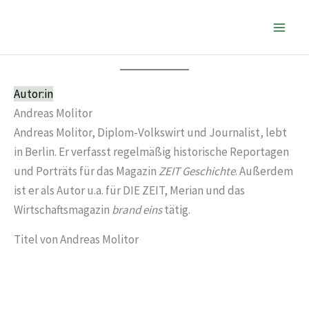
Zum
Inhalt
springen
Autor:in
Andreas Molitor
Andreas Molitor, Diplom-Volkswirt und Journalist, lebt
in Berlin. Er verfasst regelmäßig historische Reportagen
und Porträts für das Magazin
ZEIT Geschichte
. Außerdem
ist er als Autor u.a. für DIE ZEIT, Merian und das
Wirtschaftsmagazin
brand eins
tätig.
Titel von Andreas Molitor