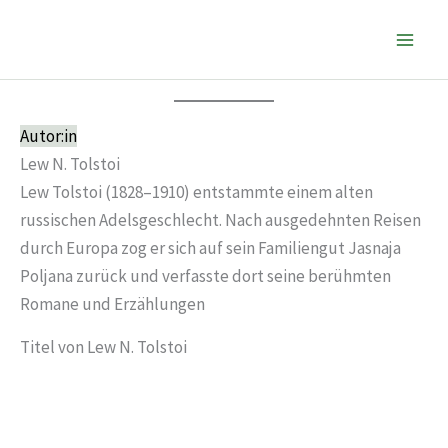
Zum
Inhalt
springen
Autor:in
Lew N. Tolstoi
Lew Tolstoi (1828–1910) entstammte einem alten
russischen Adelsgeschlecht. Nach ausgedehnten Reisen
durch Europa zog er sich auf sein Familiengut Jasnaja
Poljana zurück und verfasste dort seine berühmten
Romane und Erzählungen
Titel von Lew N. Tolstoi