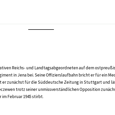
rvativen Reichs- und Landtagsabgeordneten auf dem ostpreußi
egiment in Jena bei. Seine Offizierslaufbahn bricht er für ein 
et er zunächst für die Süddeutsche Zeitung in Stuttgart und läs
leczewen trotz seiner unmissverständlichen Opposition zunächst
 im Februar 1945 stirbt.